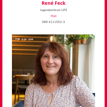
René Feck
Jugendzentrum LIFE
Mail
089 4111552-3