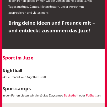
In den Ferien gibt es immer wieder verschiedene Specials, wie
Tagesausflüge, Camps, Kistenklettern, unser Aerotrimm
ausprobieren und vieles mehr.
Bring deine Ideen und Freunde mit –
und entdeckt zusammen das Juze!
Sport im Juze
Nightball
aktuell
findet kein Nightball statt
Sportcamps
In den Ferien bieten wir v
iertägige Daycamps
Basketball
oder
Fußball
an.