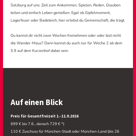
Salzburg auf uns: Zeit zum Ankommen, Spielen, Reden, Glauben
teilen und einfach Leben genießen. Egal ob Gipfelmoment,
Lagerfeuer oder Badeteich, hier erlebst du Gemeinschaft, die trägt.
Du kannst dir nicht zwei Wochen freinehmen oder oder bist nicht
die Wander-Maus? Dann kannst du auch nur für Woche 2 ab dem
5.9 auf dem Kurzenhof dabei sein.
Auf einen Blick
Preis für Gesamtfreizeit 1.-12.9.2026
699 € bis 7.6., danach 729 € *)
110 € Zuschuss für München-Stadt oder München-Land (bis 26